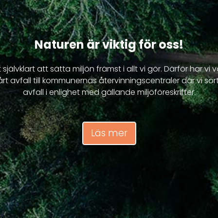
Naturen är viktig för oss!
 självklart att sätta miljön främst i allt vi gör. Därför har vi 
årt avfall till kommunernas återvinningscentraler där vi sorte
avfall i enlighet med gällande miljöföreskrifter.
Läs mer