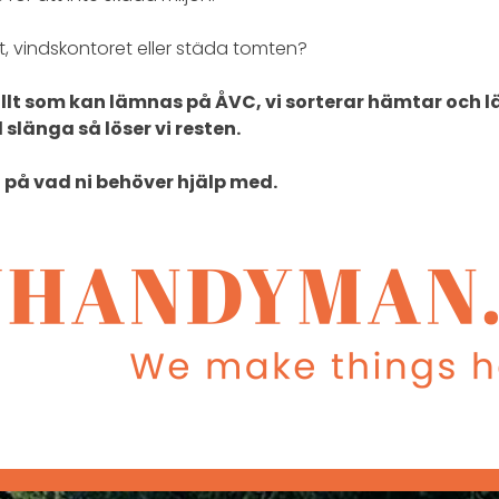
et, vindskontoret eller städa tomten?
lt som kan lämnas på ÅVC, vi sorterar hämtar och lä
 slänga så löser vi resten.
t på vad ni behöver hjälp med.