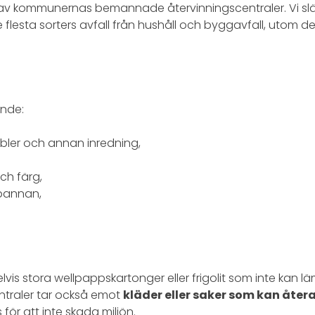
av kommunernas bemannade återvinningscentraler. Vi slä
flesta sorters avfall från hushåll och byggavfall, utom d
ande:
bler och annan inredning,
och färg,
kpannan,
lvis stora wellpappskartonger eller frigolit som inte kan l
entraler tar också emot
kläder eller saker som kan åte
 för att inte skada miljön.