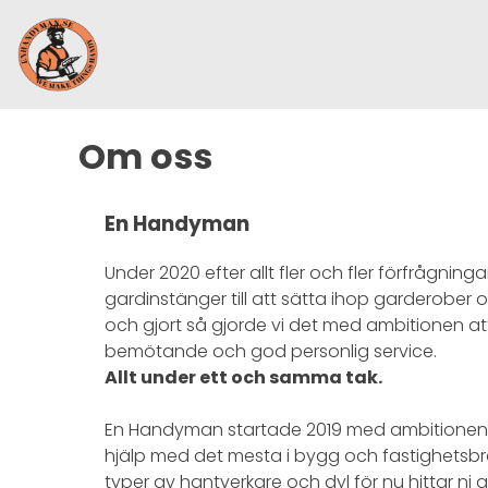
Skip
Om oss
to
content
En Handyman
Under 2020 efter allt fler och fler förfrågning
gardinstänger till att sätta ihop garderober o
och gjort så gjorde vi det med ambitionen att v
bemötande och god personlig service.
Allt under ett och samma tak.
En Handyman startade 2019 med ambitionen att
hjälp med det mesta i bygg och fastighetsbra
typer av hantverkare och dyl för nu hittar ni 