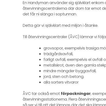
En Handyman använder sig självklart enkom 
återvinningscentralerna där dom tar emot de 
det får ni slänga i soptunnan.
Detta gör vi självklart med miljön i åtanke.
Till återvinningscentraler (ÅVC) lämnar vi följ
grovsopor, exempelvis trasiga mö
trädgårdsavfall,
farligt avfall, exempelvis el avfall 
metallskrot, även den gamla ste
mindre mängder byggavfall,
jord, sten och betong.
alla sorters vitvaror
ÅVC tar också emot
förpackningar
, exempe
återvinningsstationerna. Flera återvinningsc
så ser vi till att det lämnas där det ska lämnas