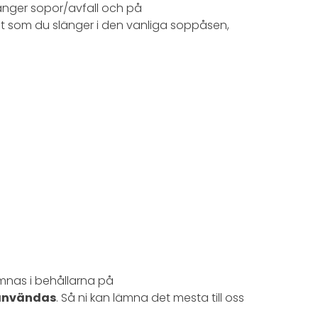
nger sopor/avfall och på
et som du slänger i den vanliga soppåsen,
ämnas i behållarna på
ranvändas
. Så ni kan lämna det mesta till oss