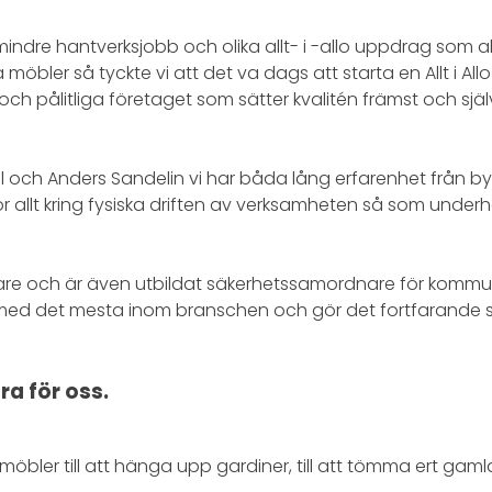
g mindre hantverksjobb och olika allt- i -allo uppdrag som al
bler så tyckte vi att det va dags att starta en Allt i Allo
ch pålitliga företaget som sätter kvalitén främst och sjä
ål och Anders Sandelin vi har båda lång erfarenhet från 
llt kring fysiska driften av verksamheten så som underhål
are och är även utbildat säkerhetssamordnare för kommun
sslat med det mesta inom branschen och gör det fortfarande 
ra för oss.
A möbler till att hänga upp gardiner, till att tömma ert gam