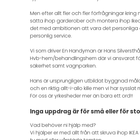
Men efter allt fler och fler förfrågningar krin
sätta ihop garderober och montera ihop Ikea mö
det med ambitionen att vara det personliga o
personlig service.
Vi som driver En Handyman är Hans Silversth
Hvb-hem/behandlingshem där vi ansvarat för a
säkerhet samt vagnparken.
Hans är ursprungligen utbildat byggnad mål
och en riktig allt-i-allo kille men vi har sy
För oss är yrkesheder mer än bara ett ord!!
Inga uppdrag är för små eller för sto
Vad behöver ni hjälp med?
Vi hjälper er med allt från att skruva ihop IKE