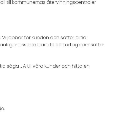
avfall till kommunernas återvinningscentraler
 Vi jobbar för kunden och sätter alltid
nk gör oss inte bara till ett förtag som sätter
ltid säga JA till våra kunder och hitta en
de.