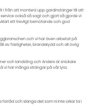
lt i från att montera upp gardinstänger till att
 service också så sagt och gjort så gjorde vi
lvklart ett trevligt bemötande och god
byggbranschen och vi har även arbetat på
l av fastigheter, brandskydd och all övrig
er och landsting och Anders är snickare
så vi har många strängar på vår lyra.
la förråd och slänga det som ni inte orkar ta i