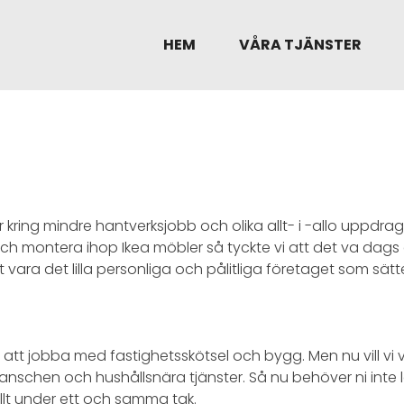
HEM
VÅRA TJÄNSTER
ar kring mindre hantverksjobb och olika allt- i -allo uppdra
ch montera ihop Ikea möbler så tyckte vi att det va dags att
ara det lilla personliga och pålitliga företaget som sätter 
 jobba med fastighetsskötsel och bygg. Men nu vill vi var
nschen och hushållsnära tjänster. Så nu behöver ni inte l
allt under ett och samma tak.