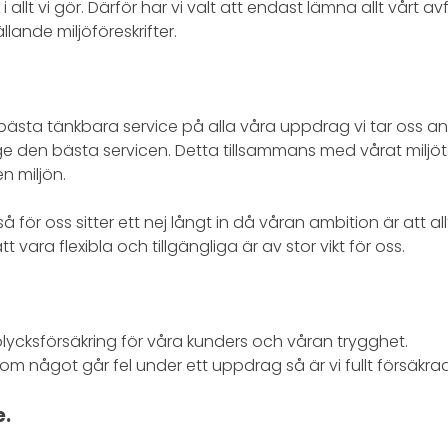
t i allt vi gör. Därför har vi valt att endast lämna allt vårt 
ällande miljöföreskrifter.
bästa tänkbara service på alla våra uppdrag vi tar oss an.
ge den bästa servicen. Detta tillsammans med vårat miljötä
n miljön.
 så för oss sitter ett nej långt in då våran ambition är att al
 vara flexibla och tillgängliga är av stor vikt för oss.
 olycksförsäkring för våra kunders och våran trygghet.
om något går fel under ett uppdrag så är vi fullt försäkra
e.