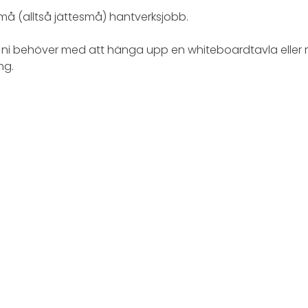
 små (alltså jättesmå) hantverksjobb.
om ni behöver med att hänga upp en whiteboardtavla eller r
ng.