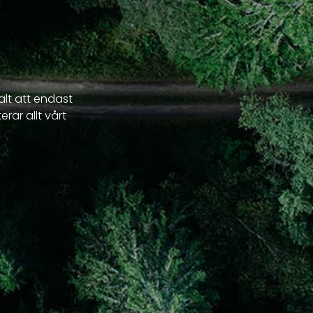
valt att endast
rar allt vårt