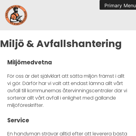
Primary Menu
Skip
Miljö & Avfallshantering
to
content
Miljömedvetna
För oss är det självklart att sätta miljön främst i allt
vi gör. Därför har vi valt att endast lämna allt vårt
avfall till kommunernas återvinningscentraler där vi
sorterar allt vårt avfall i enlighet med gällande
miljöföreskrifter.
Service
En handyman strävar alltid efter att leverera bästa